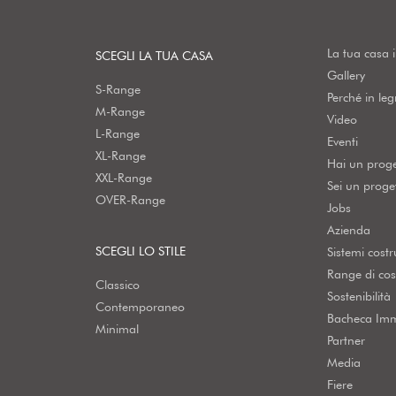
La tua casa 
SCEGLI LA TUA CASA
Gallery
S-Range
Perché in le
M-Range
Video
L-Range
Eventi
XL-Range
Hai un prog
XXL-Range
Sei un proget
OVER-Range
Jobs
Azienda
SCEGLI LO STILE
Sistemi costru
Range di cos
Classico
Sostenibilità
Contemporaneo
Bacheca Imm
Minimal
Partner
Media
Fiere