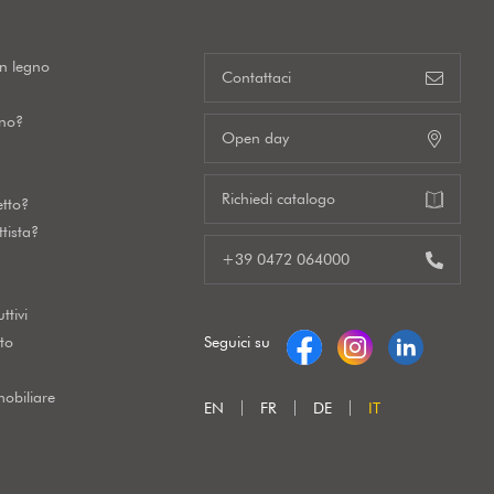
in legno
Contattaci
gno?
Open day
Richiedi catalogo
etto?
tista?
+39 0472 064000
ttivi
to
Seguici su
obiliare
EN
FR
DE
IT