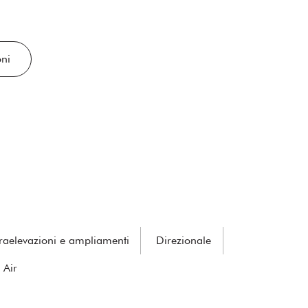
oni
raelevazioni e ampliamenti
Direzionale
 Air