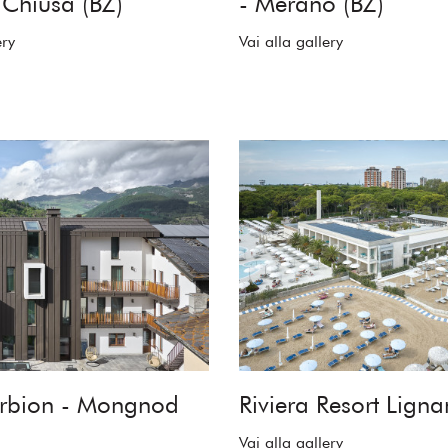
Chiusa (BZ)
- Merano (BZ)
ery
Vai alla gallery
erbion - Mongnod
Riviera Resort Lign
Vai alla gallery