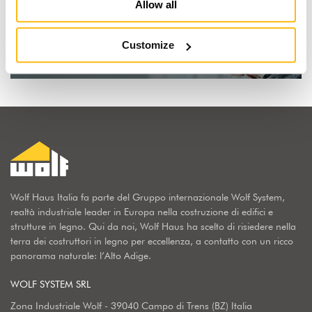
Io sogno una casa in legno
Allow all
Scopri perchè
Customize
Wolf Haus Italia fa parte del Gruppo internazionale Wolf System,
realtà industriale leader in Europa nella costruzione di edifici e
strutture in legno. Qui da noi, Wolf Haus ha scelto di risiedere nella
terra dei costruttori in legno per eccellenza, a contatto con un ricco
panorama naturale: l’Alto Adige.
WOLF SYSTEM SRL
Zona Industriale Wolf - 39040 Campo di Trens (BZ) Italia