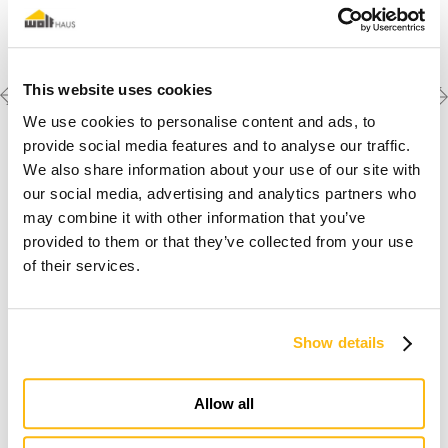
Previous
Next
Scopri le altre
This website uses cookies
realizzazioni
project
project
We use cookies to personalise content and ads, to
provide social media features and to analyse our traffic.
We also share information about your use of our site with
our social media, advertising and analytics partners who
may combine it with other information that you’ve
provided to them or that they’ve collected from your use
of their services.
Io sogno una casa in legno
Show details
Allow all
Scopri perchè