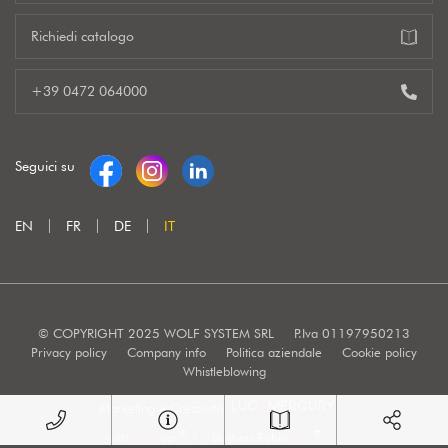
Richiedi catalogo
+39 0472 064000
Seguici su
EN
FR
DE
IT
© COPYRIGHT 2025 WOLF SYSTEM SRL
P.Iva 01197950213
Privacy policy
Company info
Politica aziendale
Cookie policy
Whistleblowing
Marketing e Creatività:
®
®
with
Work
up
|
built on Rubin
Red