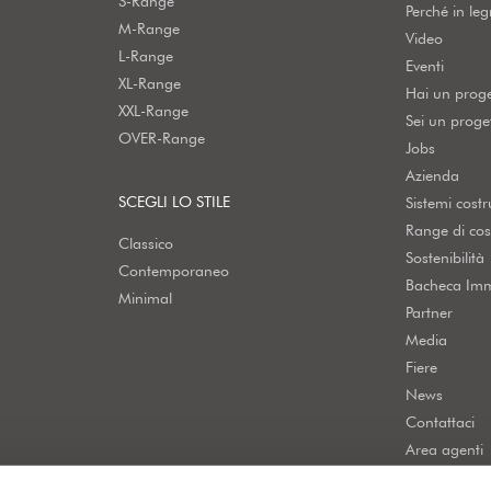
S-Range
Perché in le
M-Range
Video
L-Range
Eventi
XL-Range
Hai un prog
XXL-Range
Sei un proget
OVER-Range
Jobs
Azienda
SCEGLI LO STILE
Sistemi costru
Range di cos
Classico
Sostenibilità
Contemporaneo
Bacheca Imm
Minimal
Partner
Media
Fiere
News
Contattaci
Area agenti