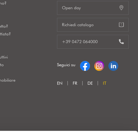
gno?
Open day
Richiedi catalogo
etto?
tista?
+39 0472 064000
ttivi
to
Seguici su
obiliare
EN
FR
DE
IT