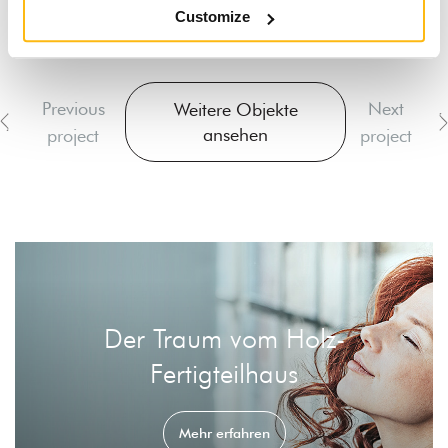
It is necessary to
accept the marketing cookies
to watch these
Customize
videos.
Previous
Next
Weitere Objekte
ansehen
project
project
Der Traum vom Holz-
Fertigteilhaus
Mehr erfahren