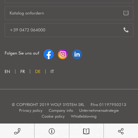
Katalog anfordern
+39 0472 064000
Folgen Sie uns auf
EN
FR
DE
IT
© COPYRIGHT 2019 WOLF SYSTEM SRL
P.Iva 01197950213
Privacy policy
Company info
Unternehmensstrategie
Cookie policy
Whistleblowing
Marketing e Creatività:
®
®
with
Work
up
|
built on Rubin
Red