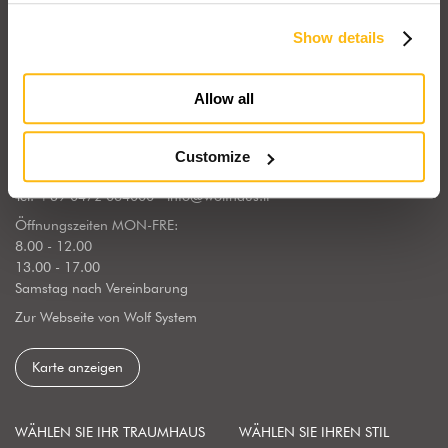
Show details
Wolf Haus Italien gehört zum internationalen Konzern Wolf System,
dem europäischen Marktführer in Sachen Fertigbauweise. Unsere
italienische Niederlassung befindet sich in Südtirol, einer Region in
Allow all
der die Holzbauweise kulturell tief verankert ist.
WOLF SYSTEM GmbH
Customize
Industriezone Wolf 1 - 39040 Freienfeld (BZ) Italien
Tel.
+39 0472 064000
-
info@wolfhaus.it
Öffnungszeiten MON-FRE:
8.00 - 12.00
13.00 - 17.00
Samstag nach Vereinbarung
Zur Webseite von Wolf System
Karte anzeigen
WÄHLEN SIE IHR TRAUMHAUS
WÄHLEN SIE IHREN STIL