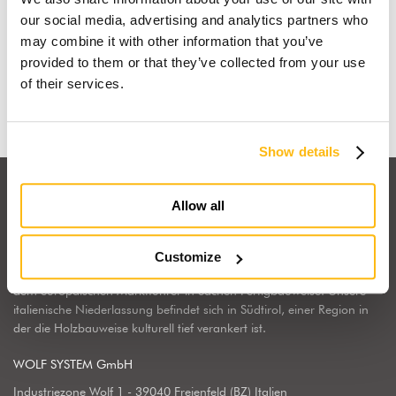
Fertigteilhaus
our social media, advertising and analytics partners who
may combine it with other information that you’ve
provided to them or that they’ve collected from your use
Mehr erfahren
of their services.
Show details
Allow all
Customize
Wolf Haus Italien gehört zum internationalen Konzern Wolf System,
dem europäischen Marktführer in Sachen Fertigbauweise. Unsere
italienische Niederlassung befindet sich in Südtirol, einer Region in
der die Holzbauweise kulturell tief verankert ist.
WOLF SYSTEM GmbH
Industriezone Wolf 1 - 39040 Freienfeld (BZ) Italien