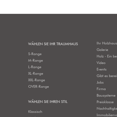
Ihr Holzhau
WÄHLEN SIE IHR TRAUMHAUS
Galerie
S-Range
Holz - Ein b
M-Range
Video
L-Range
Events
XL-Range
Gibt es bere
XXL-Range
Jobs
OVER-Range
Firma
Bausysteme
WÄHLEN SIE IHREN STIL
Preisklasse
Nachhaltigke
Klassisch
Immobilienv