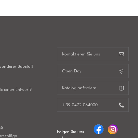
s
Kontaktieren Sie uns
esonderer Baustoff
Open Day
Katalog anfordern
its einen Entwurf?
+39 0472 064000
it
Folgen Sie uns
orschläge