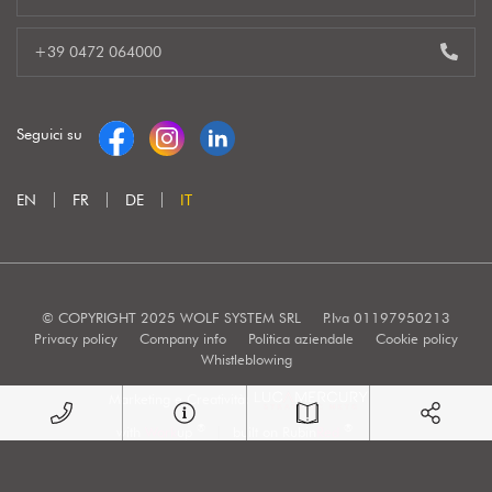
+39 0472 064000
Seguici su
EN
FR
DE
IT
© COPYRIGHT 2025 WOLF SYSTEM SRL
P.Iva 01197950213
Privacy policy
Company info
Politica aziendale
Cookie policy
Whistleblowing
Marketing e Creatività:
®
®
with
Work
up
|
built on Rubin
Red