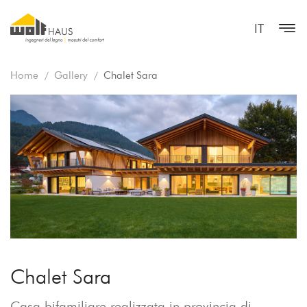
IT
Home
Gallery
Chalet Sara
Chalet Sara
Casa bifamiliare realizzata in provincia di