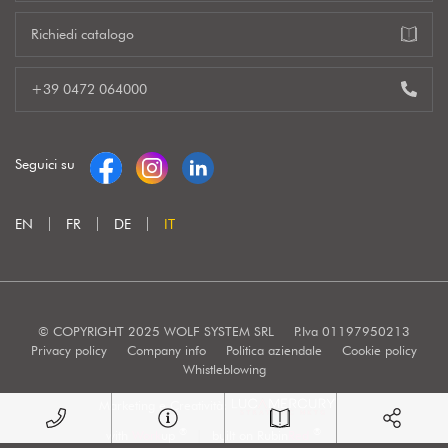
Richiedi catalogo
+39 0472 064000
Seguici su
EN
FR
DE
IT
© COPYRIGHT 2025 WOLF SYSTEM SRL
P.Iva 01197950213
Privacy policy
Company info
Politica aziendale
Cookie policy
Whistleblowing
Marketing e Creatività:
®
®
with
Work
up
|
built on Rubin
Red