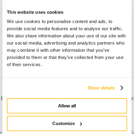
This website uses cookies
We use cookies to personalise content and ads, to
provide social media features and to analyse our traffic.
We also share information about your use of our site with
our social media, advertising and analytics partners who
may combine it with other information that you’ve
provided to them or that they’ve collected from your use
of their services.
Show details
E' necessario
accettare i marketing-cookies
per guardare questi
video.
Allow all
Customize
Previous
Next
Scopri le altre