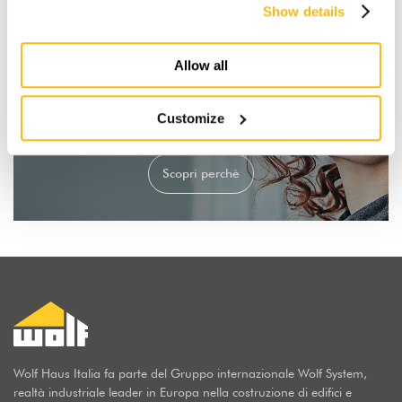
Show details
Allow all
Io sogno una casa in legno
Customize
Scopri perchè
Wolf Haus Italia fa parte del Gruppo internazionale Wolf System,
realtà industriale leader in Europa nella costruzione di edifici e