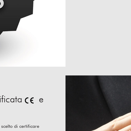
ificata
e
celto di certificare