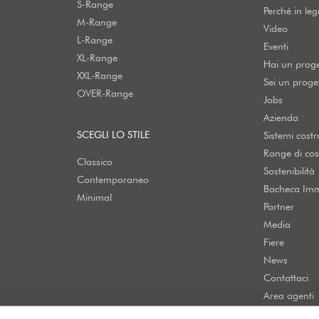
S-Range
Perché in le
M-Range
Video
L-Range
Eventi
XL-Range
Hai un prog
XXL-Range
Sei un proget
OVER-Range
Jobs
Azienda
SCEGLI LO STILE
Sistemi costru
Range di cos
Classico
Sostenibilità
Contemporaneo
Bacheca Imm
Minimal
Partner
Media
Fiere
News
Contattaci
Area agenti