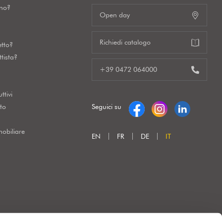
gno?
Open day
Richiedi catalogo
etto?
tista?
+39 0472 064000
ttivi
to
Seguici su
obiliare
EN
FR
DE
IT