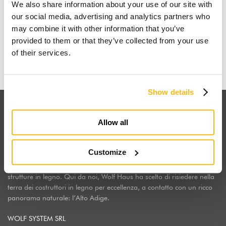
We also share information about your use of our site with
Io sogno una casa in legno
our social media, advertising and analytics partners who
may combine it with other information that you’ve
provided to them or that they’ve collected from your use
Scopri perchè
of their services.
Show details
Allow all
Customize
Wolf Haus Italia fa parte del Gruppo internazionale Wolf System,
realtà industriale leader in Europa nella costruzione di edifici e
strutture in legno. Qui da noi, Wolf Haus ha scelto di risiedere nella
terra dei costruttori in legno per eccellenza, a contatto con un ricco
panorama naturale: l’Alto Adige.
WOLF SYSTEM SRL