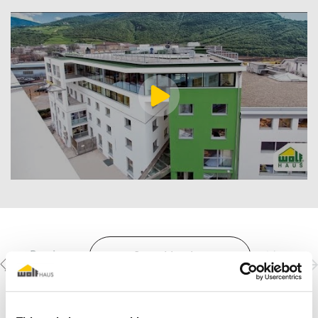
Previous
Next
Scopri le altre
realizzazioni
project
project