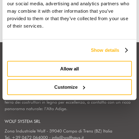
our social media, advertising and analytics partners who
may combine it with other information that you’ve
Scopri perchè
provided to them or that they’ve collected from your use
of their services.
Show details
Allow all
Wolf Haus Italia fa parte del Gruppo internazionale Wolf System,
Customize
realtà industriale leader in Europa nella costruzione di edifici e
strutture in legno. Qui da noi, Wolf Haus ha scelto di risiedere nella
terra dei costruttori in legno per eccellenza, a contatto con un ricco
panorama naturale: l’Alto Adige.
WOLF SYSTEM SRL
Zona Industriale Wolf - 39040 Campo di Trens (BZ) Italia
Tel.
+39 0472 064000
-
info@wolfhaus.it