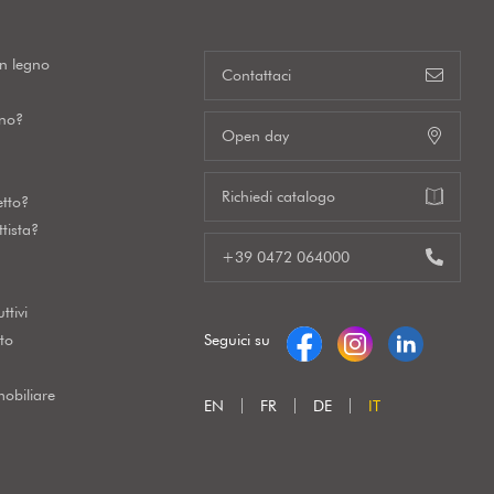
in legno
Contattaci
gno?
Open day
Richiedi catalogo
etto?
tista?
+39 0472 064000
ttivi
to
Seguici su
obiliare
EN
FR
DE
IT