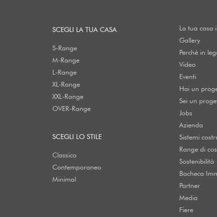
La tua casa 
SCEGLI LA TUA CASA
Gallery
S-Range
Perché in le
M-Range
Video
L-Range
Eventi
XL-Range
Hai un prog
XXL-Range
Sei un proget
OVER-Range
Jobs
Azienda
SCEGLI LO STILE
Sistemi costru
Range di cos
Classico
Sostenibilità
Contemporaneo
Bacheca Imm
Minimal
Partner
Media
Fiere