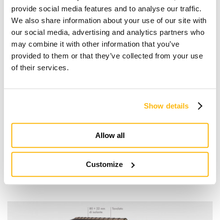
controsoffittato
provide social media features and to analyse our traffic.
We also share information about your use of our site with
2
VALORE U: 0,12 W/m
K
our social media, advertising and analytics partners who
REI: 30 - 120
may combine it with other information that you’ve
provided to them or that they’ve collected from your use
of their services.
Anche con questa tipologia di copertura si può
sfruttare la particolarità architettonica di progettare
locali con altezze interne variabili, particolarmente
Show details
idonea per piani mansardati. Sfruttando il principio
del sistema strutturale intelaiato, che integra parte del
Allow all
pacchetto isolante, si riduce lo spessore complessivo
del pacchetto.
Customize