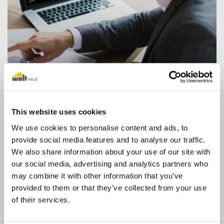
Möchten Sie Ihr Knowhow im
Bereich Holzbauweise
ausbauen?
This website uses cookies
We use cookies to personalise content and ads, to
Mehr erfahren
provide social media features and to analyse our traffic.
We also share information about your use of our site with
our social media, advertising and analytics partners who
may combine it with other information that you’ve
AUF TERMINVEREINBARUNG
provided to them or that they’ve collected from your use
of their services.