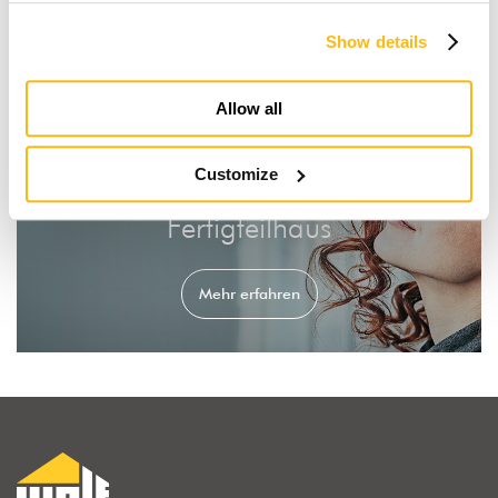
Show details
Allow all
Customize
Der Traum vom Holz-
Fertigteilhaus
Mehr erfahren