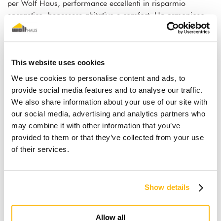
per Wolf Haus, performance eccellenti in risparmio
energetico, benessere abitativo e comfort. Un armonioso
connubio, ispirato dal suggestivo sentiero d'acqua di
Lagundo e le sue vigne. Il paesaggio diventa il fulcro del
progetto e l'architettura ne interpreta le distinte peculiarità,
rileggendole secondo una forma contemporanea.
La
This website uses cookies
realizzazione "chiavi in mano" da parte di WOLF HAUS è
We use cookies to personalise content and ads, to
stata completata in un tempo record di soli 2,5 mesi di
provide social media features and to analyse our traffic.
cantiere.
We also share information about your use of our site with
our social media, advertising and analytics partners who
may combine it with other information that you’ve
provided to them or that they’ve collected from your use
of their services.
Show details
Der Traum vom Holz-
Fertigteilhaus
Allow all