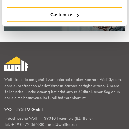
Customize
Mehr erfahren
Wolf Haus Italien gehört zum internationalen Konzern Wolf System,
dem europäischen Marktführer in Sachen Fertigbauweise. Unsere
italienische Niederlassung befindet sich in Südtirol, einer Region in
der die Holzbauweise kulturell tief verankert ist.
WOLF SYSTEM GmbH
Industriezone Wolf 1 - 39040 Freienfeld (BZ) Italien
Tel.
+39 0472 064000
-
info@wolfhaus.it