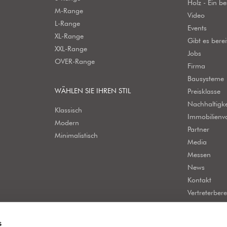
Holz - Ein b
M-Range
Video
L-Range
Events
XL-Range
Gibt es bere
XXL-Range
Jobs
OVER-Range
Firma
Bausysteme
WÄHLEN SIE IHREN STIL
Preisklasse
Nachhaltigke
Klassisch
Immobilienv
Modern
Partner
Minimalistisch
Media
Messen
News
Kontakt
Vertreterbere
s