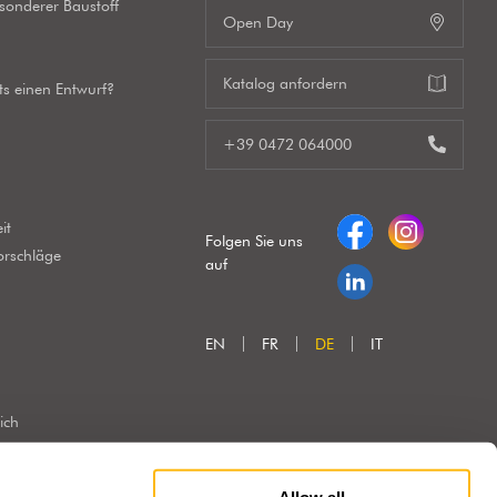
esonderer Baustoff
Open Day
Katalog anfordern
its einen Entwurf?
+39 0472 064000
it
Folgen Sie uns
orschläge
auf
EN
FR
DE
IT
ich