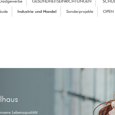
 Gastgewerbe
GESUNDHEITSEINRICHTUNGEN
SCHU
äude
Industrie und Handel
Sonderprojekte
OPEN 
ilhaus
unsere Lebensqualität