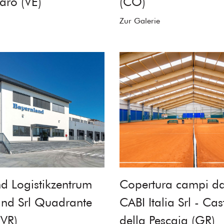
aro (VE)
(CO)
Zur Galerie
d Logistikzentrum
Copertura campi da
and Srl Quadrante
CABI Italia Srl - Cas
(VR)
della Pescaia (GR)