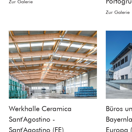
Portogru
Zur Galerie
Zur Galerie
Werkhalle Ceramica
Büros un
Sant'Agostino -
Bayernl
Sant'Agostino (FE)
Europa 