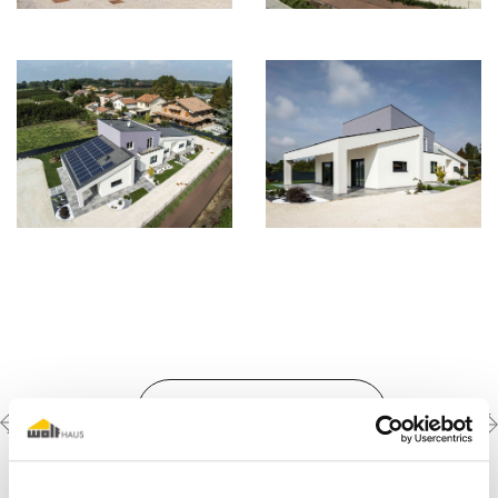
Previous
Next
Scopri le altre
realizzazioni
project
project