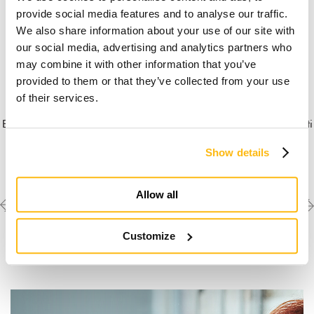
provide social media features and to analyse our traffic.
We also share information about your use of our site with
our social media, advertising and analytics partners who
may combine it with other information that you’ve
provided to them or that they’ve collected from your use
of their services.
E' necessario
accettare i marketing-cookies
per guardare questi
video.
Show details
Allow all
Previous
Next
Scopri le altre
realizzazioni
project
project
Customize