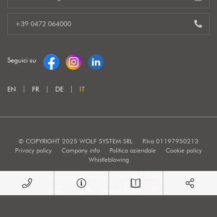
+39 0472 064000
Seguici su
EN
FR
DE
IT
© COPYRIGHT 2025 WOLF SYSTEM SRL
P.Iva 01197950213
Privacy policy
Company info
Politica aziendale
Cookie policy
Whistleblowing
Marketing e Creatività:
®
®
with
Work
up
|
built on Rubin
Red