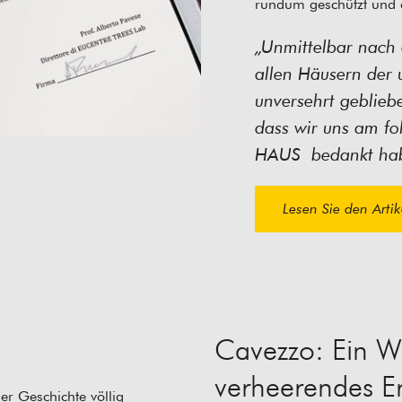
rundum geschützt und 
„Unmittelbar nach 
allen Häusern der
unversehrt geblieb
dass wir uns am f
HAUS bedankt ha
Lesen Sie den Artik
Cavezzo: Ein W
verheerendes E
r Geschichte völlig