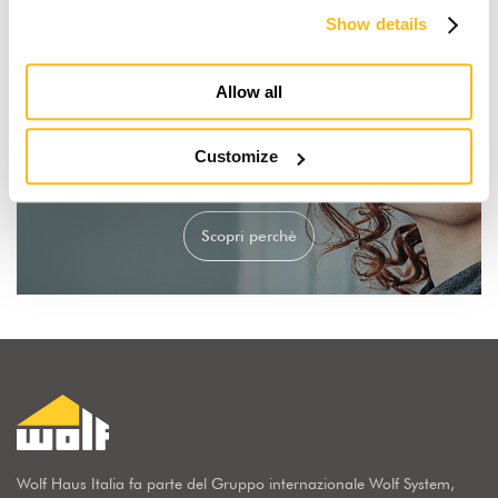
Show details
Allow all
Customize
Io sogno una casa in legno
Scopri perchè
Wolf Haus Italia fa parte del Gruppo internazionale Wolf System,