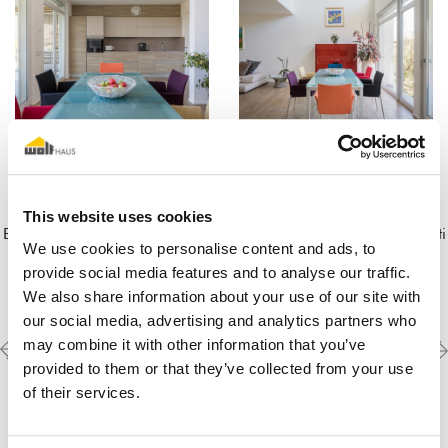
This website uses cookies
E' necessario
accettare i marketing-cookies
per guardare questi
We use cookies to personalise content and ads, to
video.
provide social media features and to analyse our traffic.
We also share information about your use of our site with
our social media, advertising and analytics partners who
Previous
Next
Scopri le altre
may combine it with other information that you’ve
realizzazioni
project
project
provided to them or that they’ve collected from your use
of their services.