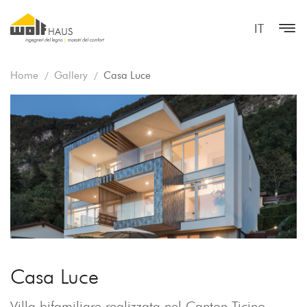
IT
Home
Gallery
Casa Luce
Casa Luce
Villa bifamiliare realizzata nel Canton Ticino